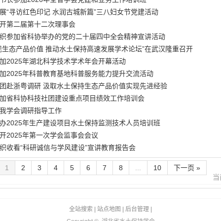
展“寻访红色印记 水润古城新篇”三八妇女节党建活动
开第二届第十二次理事会
织参加省科协举办的党的二十届四中全会精神宣讲活动
现生态产品价值 推动水土保持高速发展学术论坛”在武汉隆重召开
加2025年湖北科学技术学术年会开幕活动
加2025年科普教育基地科普服务能力提升交流活动
团赴浙粤调研 汲取水土保持生态产品价值实现先进经验
加省科协科技社团建设重点项目绩效工作培训会
我学会调研指导工作
办2025年生产建设项目水土保持监测技术人员培训班
开2025年第一次学会监事会会议
织收看“科研诚信与学风建设”宣讲教育报告会
1
2
3
4
5
6
7
8
...
10
下一页 »
当
全站搜索
|
站点地图
|
后台管理
|