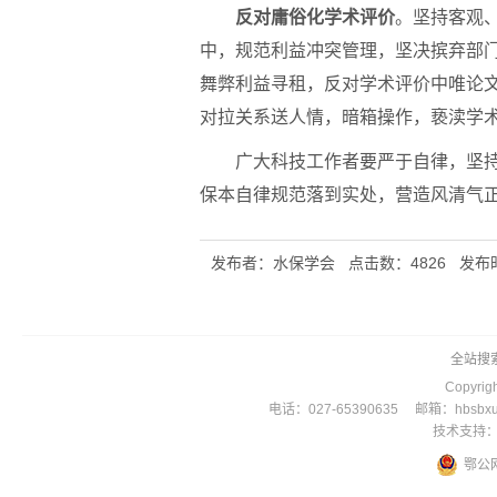
反对庸俗化学术评价
。坚持客观
中，规范利益冲突管理，坚决摈弃部
舞弊利益寻租，反对学术评价中唯论文
对拉关系送人情，暗箱操作，亵渎学
广大科技工作者要严于自律，坚持“
保本自律规范落到实处，营造风清气
发布者：水保学会 点击数：4826 发布时间：201
全站搜
Copyr
电话：027-65390635 邮箱：hbsbxu
技术支持：
鄂公网